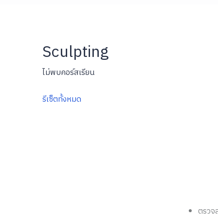
Sculpting
ไม่พบคอร์สเรียน
รีเซ็ตทั้งหมด
คอร์สเรีย
คอร์ส
สอนกั
สำหรั
Event
ตรวจ
ความยินยอมข้อมูลส่วนบุคคล