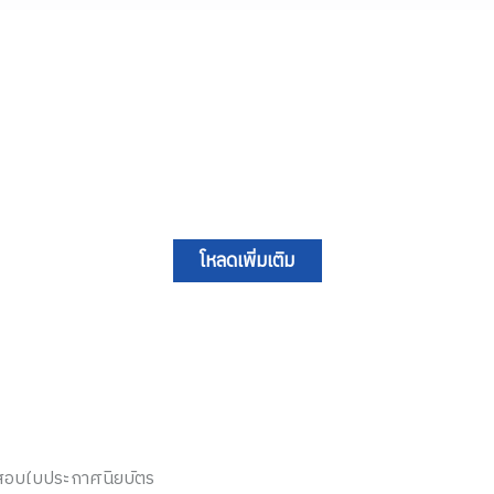
โหลดเพิ่มเติม
นออนไลน์
เกี่ยวกับองค์กร
ทั้งหมด
เกี่ยวกับเรา
บเรา
ร่วมงานกับเรา
บองค์กร
Blog
s & Webinars
สอบใบประกาศนียบัตร