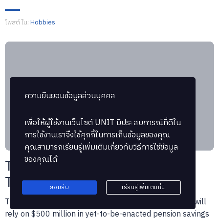
โพสต์ใน:
Hobbies
ความยินยอมข้อมูลส่วนบุคคล
เพื่อให้ผู้ใช้งานเว็บไซต์
UNIT
มีประสบการณ์ที่ดีใน
การใช้งานเราจึงใช้คุกกี้ในการเก็บข้อมูลของคุณ
คุณสามารถเรียนรู้เพิ่มเติมเกี่ยวกับวิธีการใช้ข้อมูล
ของคุณได้
The Surprising Reason College
Tuition Is Crazy Expensive
ยอมรับ
เรียนรู้เพิ่มเติมที่นี่
The upcoming budget for the Chicago Public Schools will
rely on $500 million in yet-to-be-enacted pension savings