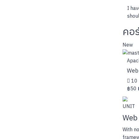
I hav
shoul
คอร์
New
Apac
Web 
10 
฿50
UNIT
Web 
With no
framewo