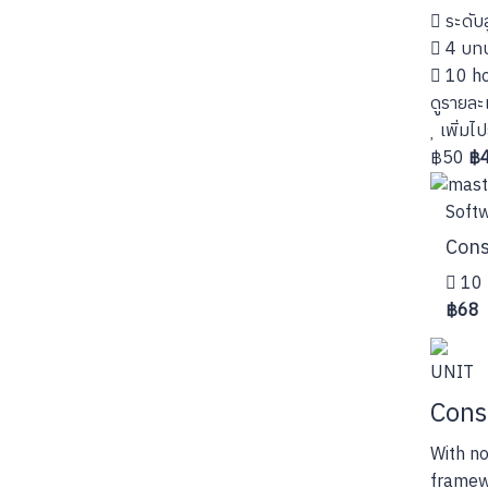
ระดับส
4 บท
10 ho
ดูรายละ
เพิ่มไป
฿50
฿
Soft
Cons
10 
฿68
UNIT
Cons
With no
framewo