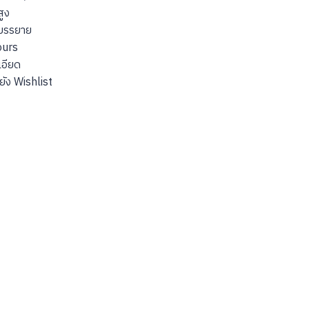
ูง
บรรยาย
urs
เอียด
ยัง Wishlist