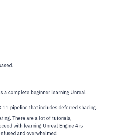
based.
t as a complete beginner learning Unreal
X 11 pipeline that includes deferred shading.
ng. There are a lot of tutorials,
ceed with learning Unreal Engine 4 is
 confused and overwhelmed.